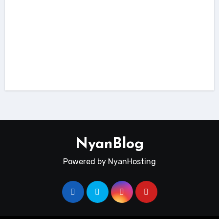
dokumentasi
tutorial
Cara Redirect ke Folder Public Laravel
Menggunakan .htaccess
NyanBlog
Powered by NyanHosting