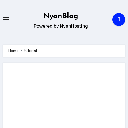
Skip
to
NyanBlog
content
Powered by NyanHosting
Home
tutorial