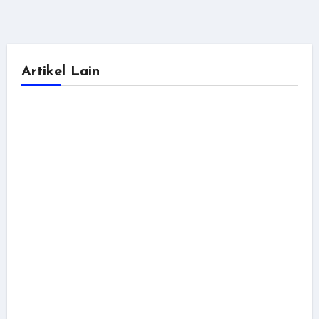
Artikel Lain
dokumentasi
tutorial
Cara Fix Next.js 503 di cPanel