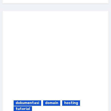
dokumentasi
domain
hosting
tutorial