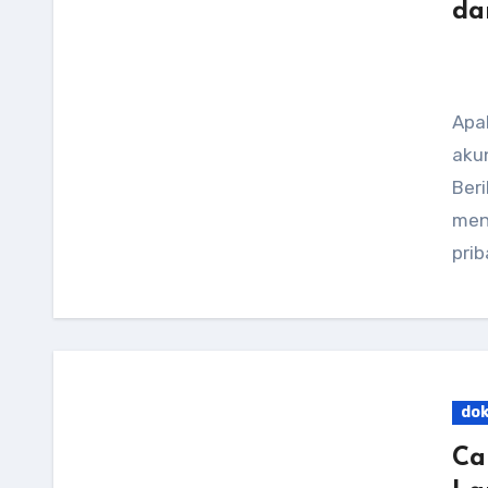
da
Apakah kamu ingin mengirim email menggunakan
akun
Ber
men
prib
do
Ca