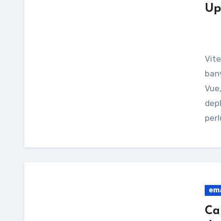
Up
Vite adalah salah satu build tool modern yang
ban
Vue,
depl
per
ema
Ca