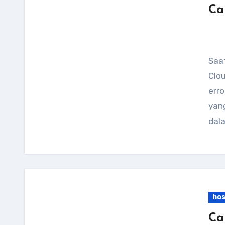
Ca
Saat deploy aplikasi Next.js ke hosting cPanel /
Clo
erro
yang
dal
hos
Ca