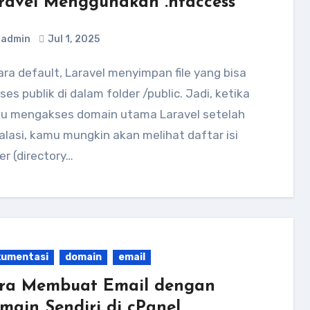
ravel Menggunakan .htaccess
admin
Jul 1, 2025
ses publik di dalam folder /public. Jadi, ketika
u mengakses domain utama Laravel setelah
alasi, kamu mungkin akan melihat daftar isi
er (directory…
kumentasi
domain
email
ra Membuat Email dengan
main Sendiri di cPanel