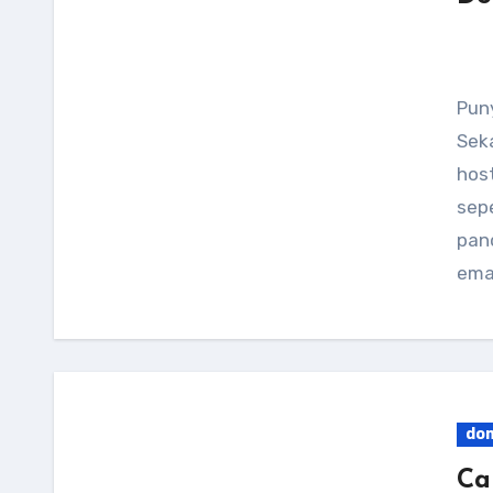
Punya domain dan hosting di NyanHosting?
Sek
hos
sep
pan
ema
do
Ca