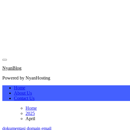
Skip
to
content
NyanBlog
Powered by NyanHosting
NyanBlog
Powered by NyanHosting
Home
About Us
Contact Us
Home
2025
April
dokumentasi
domain
email