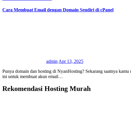
Cara Membuat Email dengan Domain Sendiri di cPanel
admin
Apr 13, 2025
Punya domain dan hosting di NyanHosting? Sekarang saatnya kamu manfaatkan fitur email hosting untuk membuat alamat email profesional, seperti kamu@namadomain.com. Yuk, ikuti panduan mudah berikut
ini untuk membuat akun email…
Rekomendasi Hosting Murah