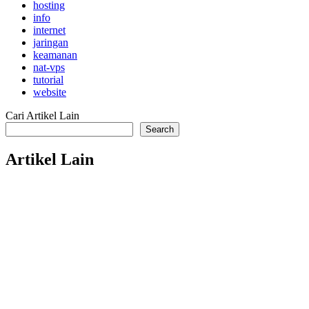
hosting
info
internet
jaringan
keamanan
nat-vps
tutorial
website
Cari Artikel Lain
Search
Artikel Lain
dokumentasi
tutorial
Cara Fix Next.js 503 di cPanel
hosting
tutorial
Cara Build Project React/Vite dan Upload ke File Manager cPan
email
tutorial