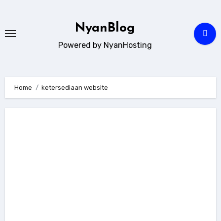
Skip
to
NyanBlog
content
Powered by NyanHosting
Home
ketersediaan website