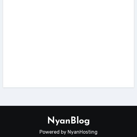
dokumentasi
tutorial
Cara Redirect ke Folder Public Laravel
Menggunakan .htaccess
NyanBlog
Powered by NyanHosting