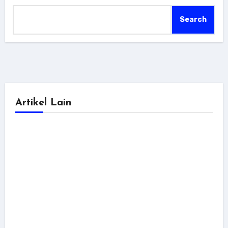
Search
Artikel Lain
dokumentasi
tutorial
Cara Fix Next.js 503 di cPanel