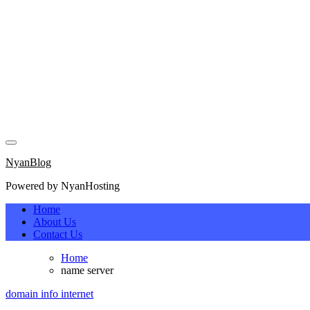
Skip
to
content
NyanBlog
Powered by NyanHosting
NyanBlog
Powered by NyanHosting
Home
About Us
Contact Us
Home
name server
domain
info
internet