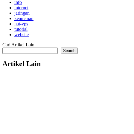
info
internet
jaringan
keamanan
nat-vps
tutorial
website
Cari Artikel Lain
Search
Artikel Lain
dokumentasi
tutorial
Cara Fix Next.js 503 di cPanel
hosting
tutorial
Cara Build Project React/Vite dan Upload ke File Manager cPan
email
tutorial