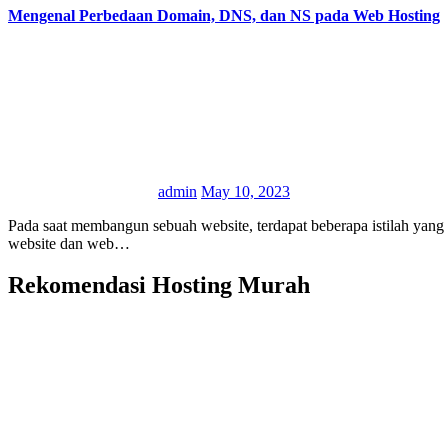
Mengenal Perbedaan Domain, DNS, dan NS pada Web Hosting
admin
May 10, 2023
Pada saat membangun sebuah website, terdapat beberapa istilah yang perlu diketahui terkait dengan web hosting. Beberapa di antaranya adalah domain, DNS, dan NS. Meskipun ketiganya berkaitan dengan
website dan web…
Rekomendasi Hosting Murah