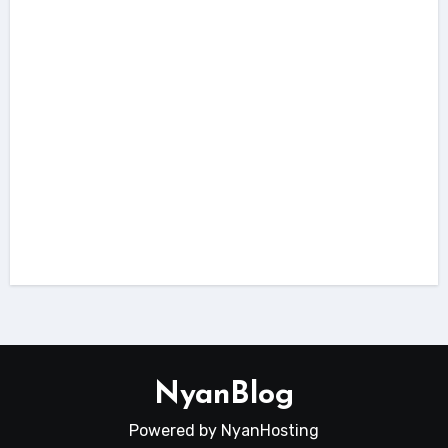
dokumentasi
tutorial
Cara Redirect ke Folder Public Laravel
Menggunakan .htaccess
NyanBlog
Powered by NyanHosting