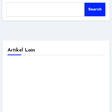
Search
Artikel Lain
dokumentasi
tutorial
Cara Fix Next.js 503 di cPanel